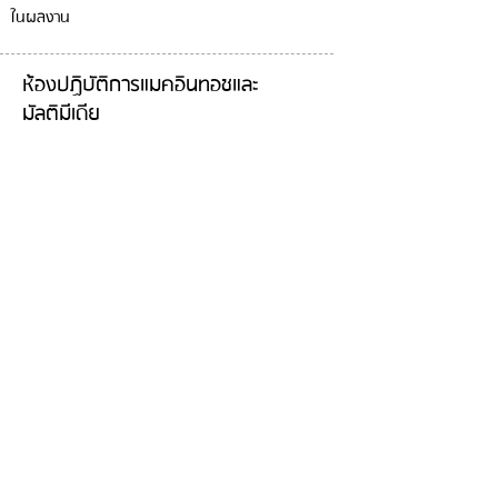
ในผลงาน
ห้องปฏิบัติการแมคอินทอชและ
มัลติมีเดีย