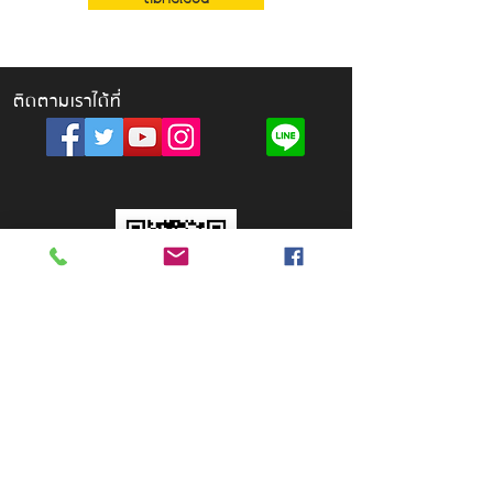
ติดตามเราได้ที่
คณะนิเทศศาสตร์ มหาวิทยาลัยหัวเฉียวเฉลิมพระเกียรติ
1
8/18 หมู่ 9 ถ.เทพรัตน ต.บางโฉลง อ.บางพลี
จ.สมุทรปราการ 10540
02-312-6300
ต่อ 1173
nited.hcu@gmail.com
LINE official: @nitedhcu