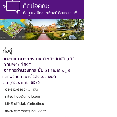
ติดต่อคณะ
ที่อยู่ เบอร์โทร โซเชียลมีเดียและแผนที่
ที่อยู่
คณะนิเทศศาสตร์ มหาวิทยาลัยหัวเฉียว
เฉลิมพระเกียรติ
(อาคารอำนวยการ ชั้น 3)
1
8/18 หมู่ 9
ถ.เทพรัตน ต.บางโฉลง อ.บางพลี
จ.สมุทรปราการ 10540
02-312-6300
ต่อ 1173
nited.hcu@gmail.com
LINE official: @nitedhcu
www.commarts.hcu.ac.th